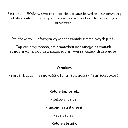
Eksponując ROSA w swoim ogrodzie lub tarasie, wykreujesz prywatną
strefę komfortu, będącą jednocześnie ozdobą Twoich codziennych
przestrzeni.
Stelaże w stylu loftowym wykonane zostały z metalowych profili.
Tapicerka wykonana jest z materiału odpornego na warunki
atmosferyczne, dobrze znoszącego zmywanie wszelkich zabrudzeń.
Wymiary:
- narożnik 232cm (szerokość) x 154cm (długość) x 79cm (głębokość)
Kolory tapicerek:
- beżowy (beige)
- zielony (secret green)
- szary (gray)
Kolory stelaży: