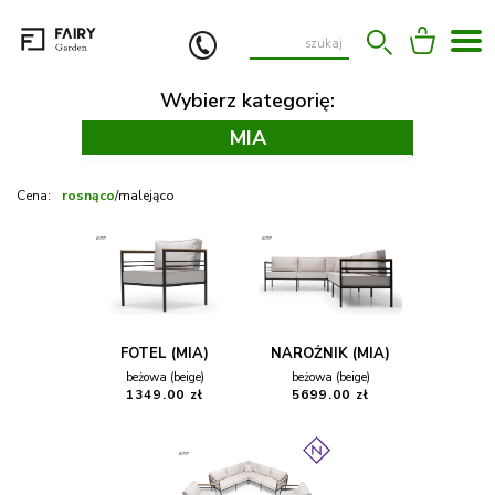
Wybierz kategorię:
MIA
KOLEKCJE MEBLI
OGRODOWYCH
Cena:
rosnąco
/
malejąco
●
ONDINA
●
MIA
●
ROSA
●
MELUSINA
●
TIANA
FOTEL (MIA)
NAROŻNIK (MIA)
●
ONDINA MINI
beżowa (beige)
beżowa (beige)
1349.00 zł
5699.00 zł
SOFY OGRODOWE
●
SOFA ONDINA
FOTELE OGRODOWE
SIEDZISKA OGRODOWE