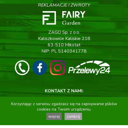
REKLAMACJE I ZWROTY
ZAGO Sp. z o.o.
Kaliszkowice Kaliskie 218
63-510 Mikstat
NIP: PL 5140341778
KONTAKT Z NAMI:
Korzystając z serwisu zgadzasz się na zapisywanie plików
tel:
506 408 860
cookies na Twoim urządzeniu.
e-mail:
sklep@fairygarden.pl
więcej
zamknij